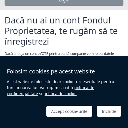
Dacă nu ai un cont Fondul
Proprietatea, te rugăm să te
înregistrezi
Dacă ai deja un cont eVOTE pentru o altă companie vom folosi datele
furnizate pentru acel cont. Apasă pe "Înregistrează un cont nou" și
urmează pașii indicați
Folosim cookies pe acest website
Înregistrează un cont nou
Acest website foloseste doar cookie-uri esentiale pentru
functionarea lui. Va rugam sa cititi
politica de
confidențialitate
și
politica de cookie
.
SAU
Accept cookie-urile
Inchide